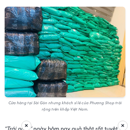
Cửa hàng tại Sài Gòn nhưng khách sỉ lẻ của Phương Shop trải
rộng trên khắp Việt Nam.
×
×
“Trái ngọt”
ngày hôm nay quả thật rất tuyệt