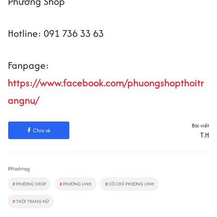
Phương Shop
Hotline: 091 736 33 63
Fanpage:
https://www.facebook.com/phuongshopthoitr
angnu/
Bài viết
Chia sẻ
T.H
#Hashtag
#
PHƯƠNG SHOP
#
PHƯƠNG LINH
#
CÔ CHỦ PHƯƠNG LINH
#
THỜI TRANG NỮ