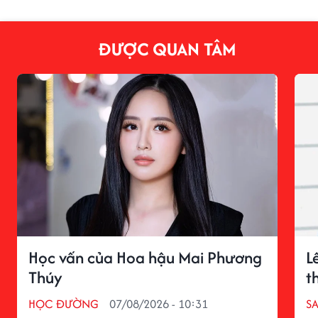
ĐƯỢC QUAN TÂM
Học vấn của Hoa hậu Mai Phương
L
Thúy
t
HỌC ĐƯỜNG
07/08/2026 - 10:31
S