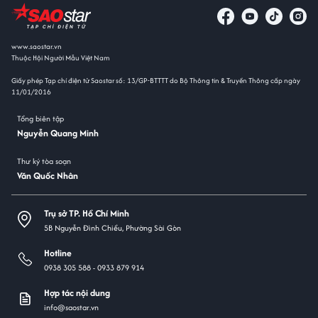
www.saostar.vn
Thuộc Hội Người Mẫu Việt Nam
Giấy phép Tạp chí điện tử Saostar số: 13/GP-BTTTT do Bộ Thông tin & Truyền Thông cấp ngày
11/01/2016
Tổng biên tập
Nguyễn Quang Minh
Thư ký tòa soạn
Văn Quốc Nhân
Trụ sở TP. Hồ Chí Minh
5B Nguyễn Đình Chiểu, Phường Sài Gòn
Hotline
0938 305 588 -
0933 879 914
Hợp tác nội dung
info@saostar.vn