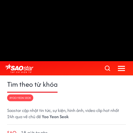
Tìm theo từ khóa
#YOO YEON SEOK
Saostar cập nhật tin tức, sự kiện, hình ảnh, video clip hot nhất
24h qua về chủ đề
Yoo Yeon Seok
SAO
18 giờ trước