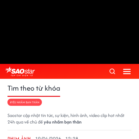
Tìm theo từ khóa
#YÊU NHẦM BẠN THÂN
Saostar cập nhật tin tức, sự kiện, hình ảnh, video clip hot nhất
24h qua về chủ đề
yêu nhầm bạn thân
PHIM ẢNH
19/04/2026 - 12:28