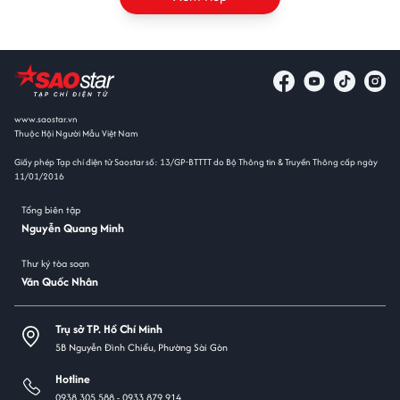
www.saostar.vn
Thuộc Hội Người Mẫu Việt Nam
Giấy phép Tạp chí điện tử Saostar số: 13/GP-BTTTT do Bộ Thông tin & Truyền Thông cấp ngày
11/01/2016
Tổng biên tập
Nguyễn Quang Minh
Thư ký tòa soạn
Văn Quốc Nhân
Trụ sở TP. Hồ Chí Minh
5B Nguyễn Đình Chiểu, Phường Sài Gòn
Hotline
0938 305 588 -
0933 879 914