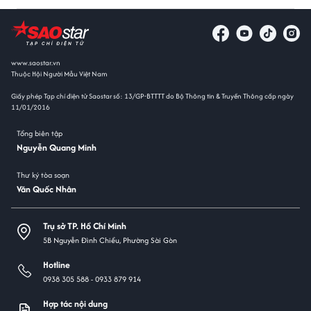
www.saostar.vn
Thuộc Hội Người Mẫu Việt Nam
Giấy phép Tạp chí điện tử Saostar số: 13/GP-BTTTT do Bộ Thông tin & Truyền Thông cấp ngày
11/01/2016
Tổng biên tập
Nguyễn Quang Minh
Thư ký tòa soạn
Văn Quốc Nhân
Trụ sở TP. Hồ Chí Minh
5B Nguyễn Đình Chiểu, Phường Sài Gòn
Hotline
0938 305 588 -
0933 879 914
Hợp tác nội dung