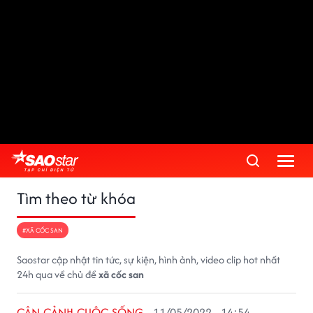
Tìm theo từ khóa
#XÃ CỐC SAN
Saostar cập nhật tin tức, sự kiện, hình ảnh, video clip hot nhất
24h qua về chủ đề
xã cốc san
CẬN CẢNH CUỘC SỐNG
11/05/2022 - 14:54