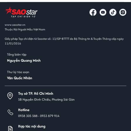
www.saostar.vn
Thuộc Hội Người Mẫu Việt Nam
Giấy phép Tạp chí điện tử Saostar số: 13/GP-BTTTT do Bộ Thông tin & Truyền Thông cấp ngày
11/01/2016
Tổng biên tập
Nguyễn Quang Minh
Thư ký tòa soạn
Văn Quốc Nhân
Trụ sở TP. Hồ Chí Minh
5B Nguyễn Đình Chiểu, Phường Sài Gòn
Hotline
0938 305 588 -
0933 879 914
Hợp tác nội dung