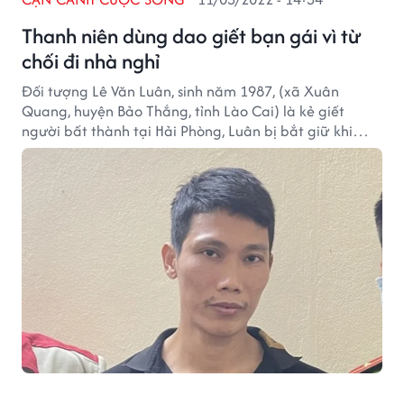
Thanh niên dùng dao giết bạn gái vì từ
chối đi nhà nghỉ
Đối tượng Lê Văn Luân, sinh năm 1987, (xã Xuân
Quang, huyện Bảo Thắng, tỉnh Lào Cai) là kẻ giết
người bất thành tại Hải Phòng, Luân bị bắt giữ khi
đang lẩn trốn tại thành phố Lào Cai.