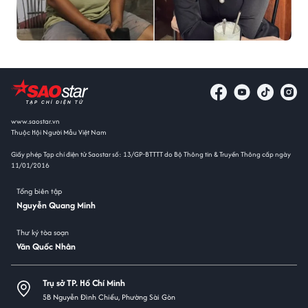
www.saostar.vn
Thuộc Hội Người Mẫu Việt Nam
Giấy phép Tạp chí điện tử Saostar số: 13/GP-BTTTT do Bộ Thông tin & Truyền Thông cấp ngày
11/01/2016
Tổng biên tập
Nguyễn Quang Minh
Thư ký tòa soạn
Văn Quốc Nhân
Trụ sở TP. Hồ Chí Minh
5B Nguyễn Đình Chiểu, Phường Sài Gòn