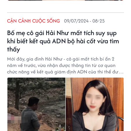
CẬN CẢNH CUỘC SỐNG
09/07/2024 - 08:25
Bố mẹ cô gái Hải Như mất tích suy sụp
khi biết kết quả ADN bộ hài cốt vừa tìm
thấy
Mới đây, gia đình Hải Như - cô gái mất tích bí ẩn 2
năm về trước, vừa nhận được thông tin từ cơ quan
chức năng về kết quả giám định ADN của thi thể được
phát hiện tại một ống cống công trình trên Quốc lộ 6
hôm 5/7.