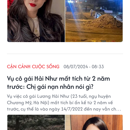
CẬN CẢNH CUỘC SỐNG
08/07/2024 - 08:33
Vụ cô gái Hải Như mất tích từ 2 năm
trước: Chị gái nạn nhân nói gì?
Vụ việc cô gái Lương Hải Như (23 tuổi, ngụ huyện
Chương Mỹ, Hà Nội) mất tích bí ẩn kể từ 2 năm về
trước, cụ thể là vào ngày 14/7/2022 đến nay vẫn chưa
có lời giải đáp. Hơn ai hết, gia đình luôn mong ngóng
nhận các tin tức về con gái, thế nhưng, ngày qua ngày
vẫn "bặt vô âm tín".