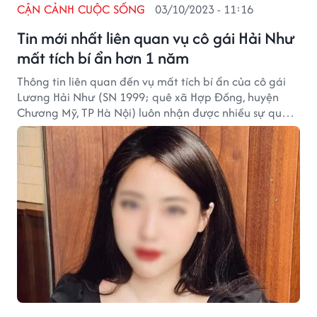
CẬN CẢNH CUỘC SỐNG
03/10/2023 - 11:16
Tin mới nhất liên quan vụ cô gái Hải Như
mất tích bí ẩn hơn 1 năm
Thông tin liên quan đến vụ mất tích bí ẩn của cô gái
Lương Hải Như (SN 1999; quê xã Hợp Đồng, huyện
Chương Mỹ, TP Hà Nội) luôn nhận được nhiều sự quan
tâm của dư luận. Đến nay, đã hơn 1 năm kể từ khi sự
việc xảy ra, thế nhưng, tung tích của cô gái này vẫn là
một điều bí ẩn.