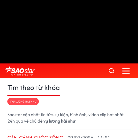
Tìm theo từ khóa
#VỤ LƯƠNG HẢI NHƯ
Saostar cập nhật tin tức, sự kiện, hình ảnh, video clip hot nhất
24h qua về chủ đề
vụ lương hải như
CẬN CẢNH CUỘC SỐNG
09/07/2024 - 11:21