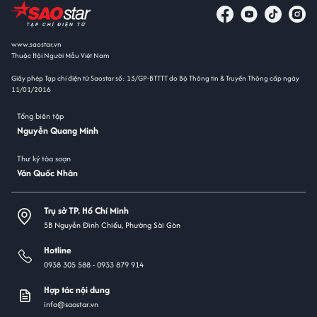
www.saostar.vn
Thuộc Hội Người Mẫu Việt Nam
Giấy phép Tạp chí điện tử Saostar số: 13/GP-BTTTT do Bộ Thông tin & Truyền Thông cấp ngày
11/01/2016
Tổng biên tập
Nguyễn Quang Minh
Thư ký tòa soạn
Văn Quốc Nhân
Trụ sở TP. Hồ Chí Minh
5B Nguyễn Đình Chiểu, Phường Sài Gòn
Hotline
0938 305 588 -
0933 879 914
Hợp tác nội dung
info@saostar.vn