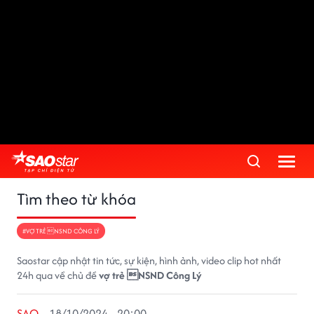
Tìm theo từ khóa
#VỢ TRẺ NSND CÔNG LÝ
Saostar cập nhật tin tức, sự kiện, hình ảnh, video clip hot nhất
24h qua về chủ đề
vợ trẻ NSND Công Lý
SAO
18/10/2024 - 20:00