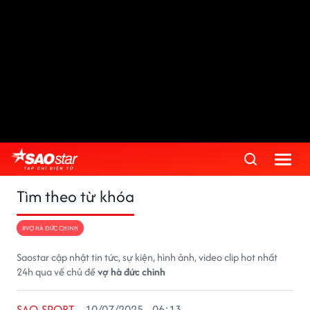
Tìm theo từ khóa
#VỢ HÀ ĐỨC CHINH
Saostar cập nhật tin tức, sự kiện, hình ảnh, video clip hot nhất
24h qua về chủ đề
vợ hà đức chinh
SAO SPORT
10/07/2025 - 06:13