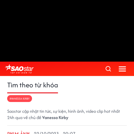
Tìm theo từ khóa
#VANESSA KIRBY
Saostar cập nhật tin tức, sự kiện, hình ảnh, video clip hot nhất
24h qua về chủ đề
Vanessa Kirby
PHIM ẢNH
22/10/2023 - 20:07