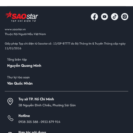
www.saostar.vn
Thuộc Hội Người Mẫu Việt Nam
Giấy phép Tạp chí điện tử Saostar số: 13/GP-BTTTT do Bộ Thông tin & Truyền Thông cấp ngày
11/01/2016
Tổng biên tập
Nguyễn Quang Minh
Thư ký tòa soạn
Văn Quốc Nhân
Trụ sở TP. Hồ Chí Minh
5B Nguyễn Đình Chiểu, Phường Sài Gòn
Hotline
0938 305 588 -
0933 879 914
Hợp tác nội dung