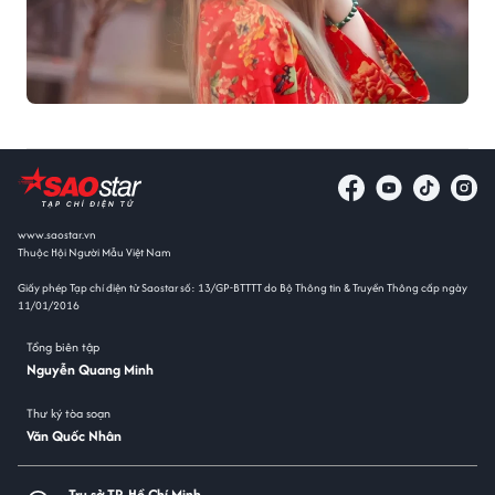
www.saostar.vn
Thuộc Hội Người Mẫu Việt Nam
Giấy phép Tạp chí điện tử Saostar số: 13/GP-BTTTT do Bộ Thông tin & Truyền Thông cấp ngày
11/01/2016
Tổng biên tập
Nguyễn Quang Minh
Thư ký tòa soạn
Văn Quốc Nhân
Trụ sở TP. Hồ Chí Minh