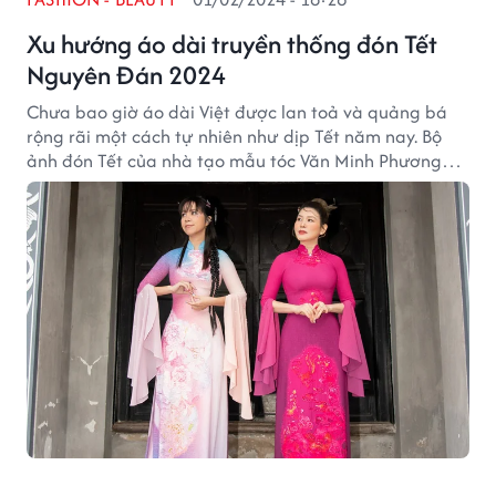
Xu hướng áo dài truyền thống đón Tết
Nguyên Đán 2024
Chưa bao giờ áo dài Việt được lan toả và quảng bá
rộng rãi một cách tự nhiên như dịp Tết năm nay. Bộ
ảnh đón Tết của nhà tạo mẫu tóc Văn Minh Phương
mới đây khiến người hâm mộ thích thú khi có màn “đọ
sắc” cùng diện một thiết kế với người mẫu Hương
Giang.