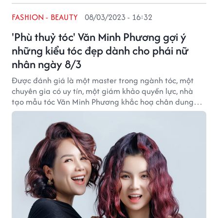
FASHION - BEAUTY
08/03/2023 - 16:32
'Phù thuỷ tóc' Văn Minh Phương gợi ý
những kiểu tóc đẹp dành cho phái nữ
nhân ngày 8/3
Được đánh giá là một master trong ngành tóc, một
chuyên gia có uy tín, một giám khảo quyền lực, nhà
tạo mẫu tóc Văn Minh Phương khắc hoạ chân dung
người phụ nữ đương đại qua nghệ thuật tạo kiểu tóc,
đây là gợi ý làm đẹp dịp 8/3.