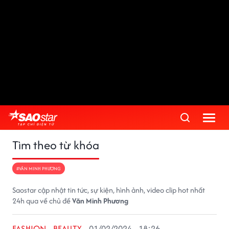
Tìm theo từ khóa
#VĂN MINH PHƯƠNG
Saostar cập nhật tin tức, sự kiện, hình ảnh, video clip hot nhất
24h qua về chủ đề
Văn Minh Phương
FASHION - BEAUTY
01/02/2024 - 18:26