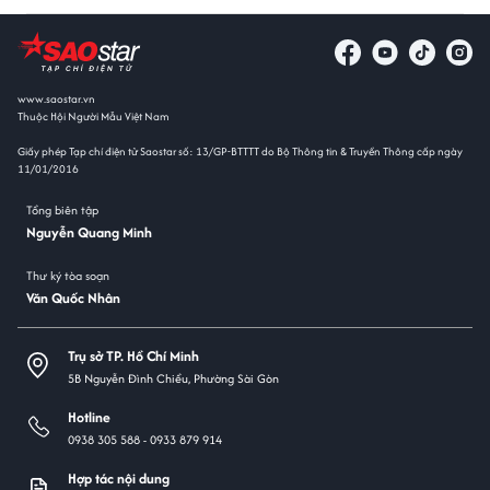
www.saostar.vn
Thuộc Hội Người Mẫu Việt Nam
Giấy phép Tạp chí điện tử Saostar số: 13/GP-BTTTT do Bộ Thông tin & Truyền Thông cấp ngày
11/01/2016
Tổng biên tập
Nguyễn Quang Minh
Thư ký tòa soạn
Văn Quốc Nhân
Trụ sở TP. Hồ Chí Minh
5B Nguyễn Đình Chiểu, Phường Sài Gòn
Hotline
0938 305 588 -
0933 879 914
Hợp tác nội dung