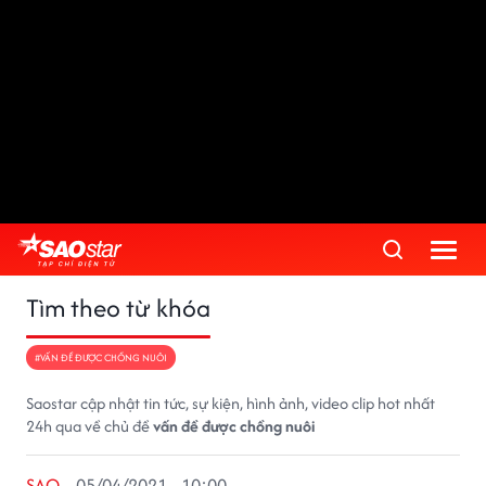
Tìm theo từ khóa
#VẤN ĐỀ ĐƯỢC CHỒNG NUÔI
Saostar cập nhật tin tức, sự kiện, hình ảnh, video clip hot nhất
24h qua về chủ đề
vấn đề được chồng nuôi
SAO
05/04/2021 - 10:00