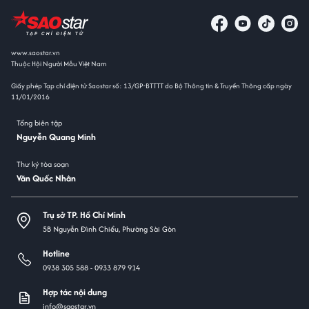
www.saostar.vn
Thuộc Hội Người Mẫu Việt Nam
Giấy phép Tạp chí điện tử Saostar số: 13/GP-BTTTT do Bộ Thông tin & Truyền Thông cấp ngày
11/01/2016
Tổng biên tập
Nguyễn Quang Minh
Thư ký tòa soạn
Văn Quốc Nhân
Trụ sở TP. Hồ Chí Minh
5B Nguyễn Đình Chiểu, Phường Sài Gòn
Hotline
0938 305 588 -
0933 879 914
Hợp tác nội dung
info@saostar.vn