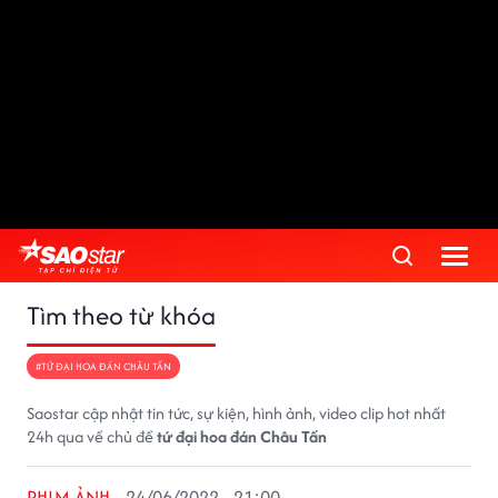
Tìm theo từ khóa
#TỨ ĐẠI HOA ĐÁN CHÂU TẤN
Saostar cập nhật tin tức, sự kiện, hình ảnh, video clip hot nhất
24h qua về chủ đề
tứ đại hoa đán Châu Tấn
PHIM ẢNH
24/06/2022 - 21:00