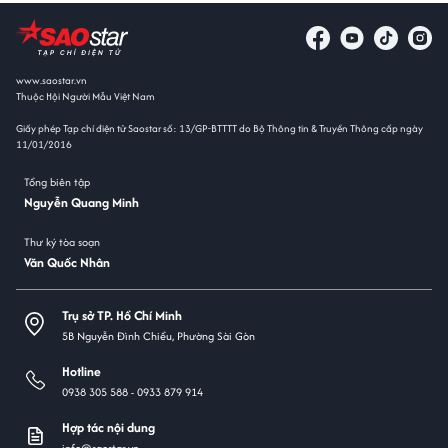
www.saostar.vn
Thuộc Hội Người Mẫu Việt Nam
Giấy phép Tạp chí điện tử Saostar số: 13/GP-BTTTT do Bộ Thông tin & Truyền Thông cấp ngày
11/01/2016
Tổng biên tập
Nguyễn Quang Minh
Thư ký tòa soạn
Văn Quốc Nhân
Trụ sở TP. Hồ Chí Minh
5B Nguyễn Đình Chiểu, Phường Sài Gòn
Hotline
0938 305 588 -
0933 879 914
Hợp tác nội dung