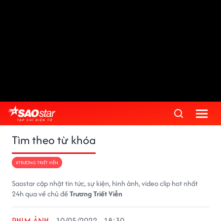
Tìm theo từ khóa
#TRƯƠNG TRIẾT VIỄN
Saostar cập nhật tin tức, sự kiện, hình ảnh, video clip hot nhất
24h qua về chủ đề
Trương Triết Viễn
PHIM ẢNH
10/05/2022 - 18:30