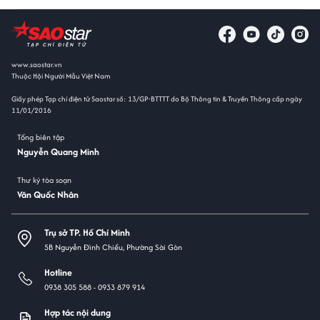
www.saostar.vn
Thuộc Hội Người Mẫu Việt Nam
Giấy phép Tạp chí điện tử Saostar số: 13/GP-BTTTT do Bộ Thông tin & Truyền Thông cấp ngày
11/01/2016
Tổng biên tập
Nguyễn Quang Minh
Thư ký tòa soạn
Văn Quốc Nhân
Trụ sở TP. Hồ Chí Minh
5B Nguyễn Đình Chiểu, Phường Sài Gòn
Hotline
0938 305 588 -
0933 879 914
Hợp tác nội dung