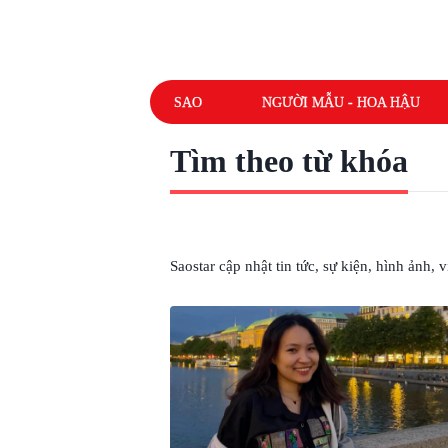
SAO
NGƯỜI MẪU - HOA HẬU
Tìm theo từ khóa
# TRUNG TÂM TIẾNG ĐỨC
Saostar cập nhật tin tức, sự kiện, hình ảnh,