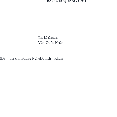
BÁO GIÁ QUẢNG CÁO
Thư ký tòa soạn
Văn Quốc Nhân
BĐS - Tài chính
Công Nghệ
Du lịch - Khám