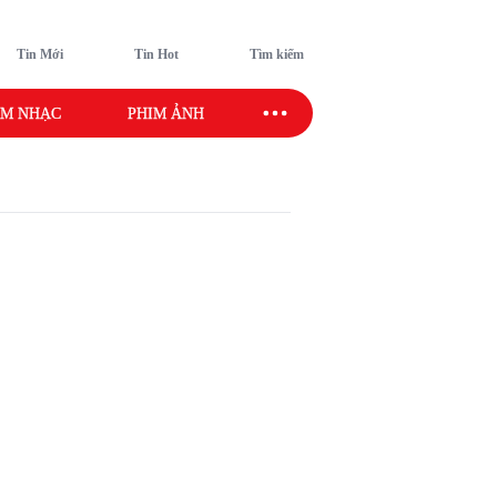
Tin Mới
Tin Hot
Tìm kiếm
M NHẠC
PHIM ẢNH
SAO SPORT