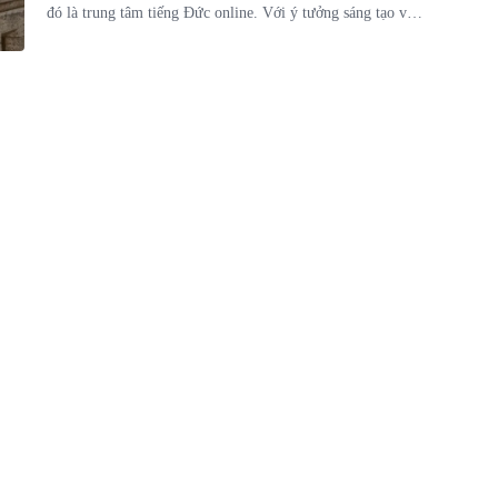
đó là trung tâm tiếng Đức online. Với ý tưởng sáng tạo và
kiên trì, Thảo đã vượt qua các thách thức để xây dựng nền
tảng giáo dục chất lượng. Hãy cùng khám phá hành trình
khởi nghiệp đầy cảm xúc này nhé.