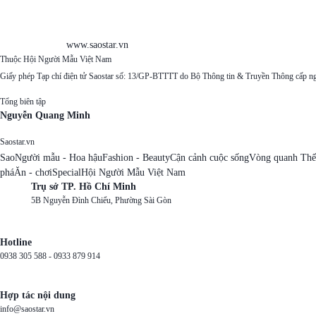
www.saostar.vn
Thuộc Hội Người Mẫu Việt Nam
Giấy phép Tạp chí điện tử Saostar số: 13/GP-BTTTT do Bộ Thông tin & Truyền Thông cấp n
Tổng biên tập
Nguyễn Quang Minh
Saostar.vn
Sao
Người mẫu - Hoa hậu
Fashion - Beauty
Cận cảnh cuộc sống
Vòng quanh Thế
phá
Ăn - chơi
Special
Hội Người Mẫu Việt Nam
Trụ sở TP. Hồ Chí Minh
5B Nguyễn Đình Chiểu, Phường Sài Gòn
Hotline
0938 305 588 -
0933 879 914
Hợp tác nội dung
info@saostar.vn