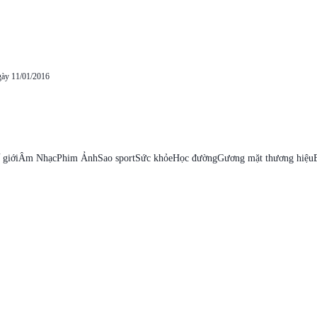
gày 11/01/2016
 giới
Âm Nhạc
Phim Ảnh
Sao sport
Sức khỏe
Học đường
Gương mặt thương hiệu