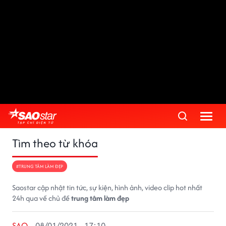
Tìm theo từ khóa
#TRUNG TÂM LÀM ĐẸP
Saostar cập nhật tin tức, sự kiện, hình ảnh, video clip hot nhất
24h qua về chủ đề
trung tâm làm đẹp
SAO
08/01/2021 - 17:10