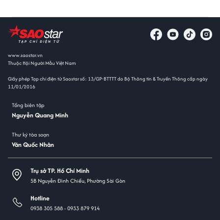
www.saostar.vn
Thuộc Hội Người Mẫu Việt Nam
Giấy phép Tạp chí điện tử Saostar số: 13/GP-BTTTT do Bộ Thông tin & Truyền Thông cấp ngày
11/01/2016
Tổng biên tập
Nguyễn Quang Minh
Thư ký tòa soạn
Văn Quốc Nhân
Trụ sở TP. Hồ Chí Minh
5B Nguyễn Đình Chiểu, Phường Sài Gòn
Hotline
0938 305 588 -
0933 879 914