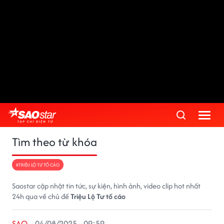
Tìm theo từ khóa
#TRIỆU LỘ TƯ TỐ CÁO
Saostar cập nhật tin tức, sự kiện, hình ảnh, video clip hot nhất
24h qua về chủ đề
Triệu Lộ Tư tố cáo
SAO
04/08/2025 - 09:59