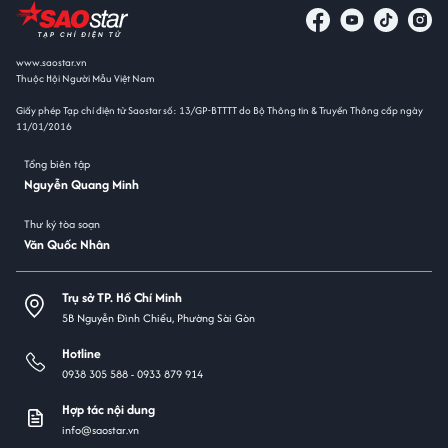
www.saostar.vn
Thuộc Hội Người Mẫu Việt Nam
Giấy phép Tạp chí điện tử Saostar số: 13/GP-BTTTT do Bộ Thông tin & Truyền Thông cấp ngày
11/01/2016
Tổng biên tập
Nguyễn Quang Minh
Thư ký tòa soạn
Văn Quốc Nhân
Trụ sở TP. Hồ Chí Minh
5B Nguyễn Đình Chiểu, Phường Sài Gòn
Hotline
0938 305 588 -
0933 879 914
Hợp tác nội dung
info@saostar.vn