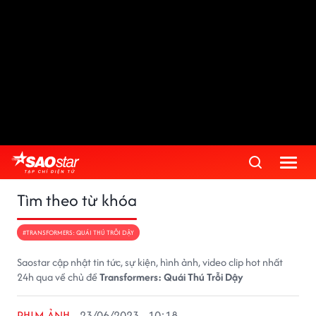
Tìm theo từ khóa
#TRANSFORMERS: QUÁI THÚ TRỖI DẬY
Saostar cập nhật tin tức, sự kiện, hình ảnh, video clip hot nhất
24h qua về chủ đề
Transformers: Quái Thú Trỗi Dậy
PHIM ẢNH
23/06/2023 - 10:18