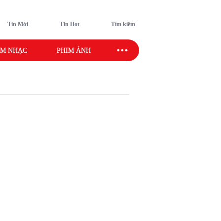
Tin Mới
Tin Hot
Tìm kiếm
M NHẠC
PHIM ẢNH
SAO SPORT