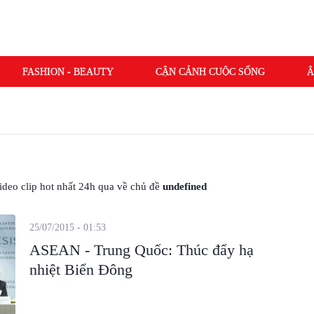
FASHION - BEAUTY
CẬN CẢNH CUỘC SỐNG
Â
 video clip hot nhất 24h qua về chủ đề
undefined
25/07/2015 - 01:53
ASEAN - Trung Quốc: Thúc đẩy hạ
nhiệt Biển Đông