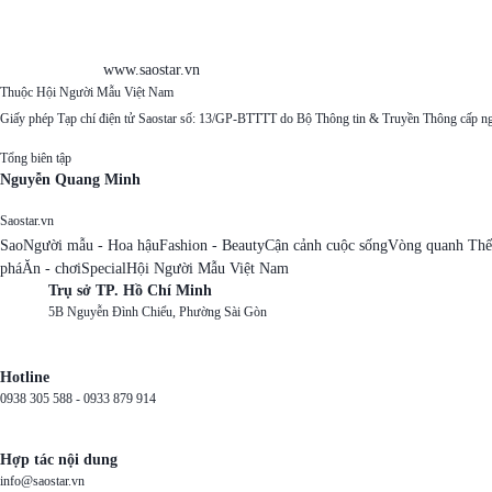
www.saostar.vn
Thuộc Hội Người Mẫu Việt Nam
Giấy phép Tạp chí điện tử Saostar số: 13/GP-BTTTT do Bộ Thông tin & Truyền Thông cấp n
Tổng biên tập
Nguyễn Quang Minh
Saostar.vn
Sao
Người mẫu - Hoa hậu
Fashion - Beauty
Cận cảnh cuộc sống
Vòng quanh Thế
phá
Ăn - chơi
Special
Hội Người Mẫu Việt Nam
Trụ sở TP. Hồ Chí Minh
5B Nguyễn Đình Chiểu, Phường Sài Gòn
Hotline
0938 305 588 -
0933 879 914
Hợp tác nội dung
info@saostar.vn