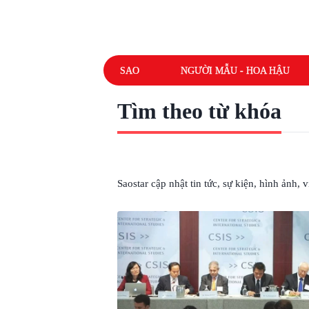
SAO
NGƯỜI MẪU - HOA HẬU
Tìm theo từ khóa
# UNDEFINED
Saostar cập nhật tin tức, sự kiện, hình ảnh,