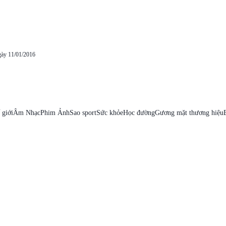
gày 11/01/2016
 giới
Âm Nhạc
Phim Ảnh
Sao sport
Sức khỏe
Học đường
Gương mặt thương hiệu