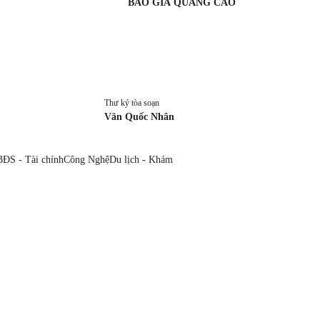
BÁO GIÁ QUẢNG CÁO
Thư ký tòa soạn
Văn Quốc Nhân
BĐS - Tài chính
Công Nghệ
Du lịch - Khám