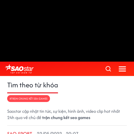
Tìm theo từ khóa
#TRẬN CHUNG KẾT SEA GAMES
Saostar cập nhật tin tức, sự kiện, hình ảnh, video clip hot nhất
24h qua về chủ đề
trận chung kết sea games
SAO SPORT
22/05/2022 - 20:07