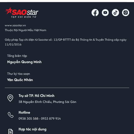
www.saostar.vn
Thuộc Hội Người Mẫu Việt Nam
Giấy phép Tạp chí điện tử Saostar số: 13/GP-BTTTT do Bộ Thông tin & Truyền Thông cấp ngày
11/01/2016
Tổng biên tập
Nguyễn Quang Minh
Thư ký tòa soạn
Văn Quốc Nhân
Trụ sở TP. Hồ Chí Minh
5B Nguyễn Đình Chiểu, Phường Sài Gòn
Hotline
0938 305 588 -
0933 879 914
Hợp tác nội dung