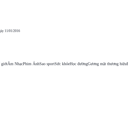
gày 11/01/2016
 giới
Âm Nhạc
Phim Ảnh
Sao sport
Sức khỏe
Học đường
Gương mặt thương hiệu