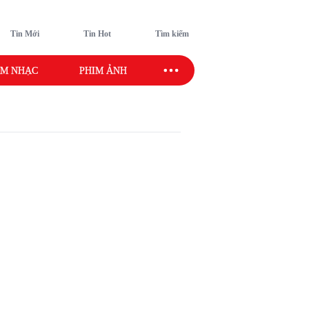
Tin Mới
Tin Hot
Tìm kiếm
M NHẠC
PHIM ẢNH
SAO SPORT