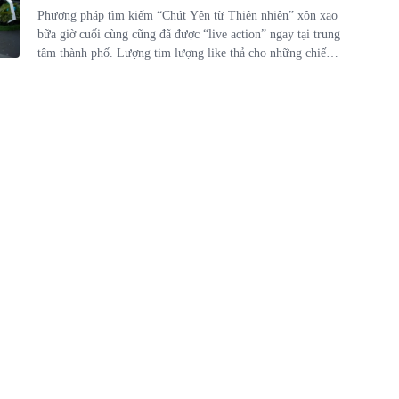
Phương pháp tìm kiếm “Chút Yên từ Thiên nhiên” xôn xao
bữa giờ cuối cùng cũng đã được “live action” ngay tại trung
tâm thành phố. Lượng tim lượng like thả cho những chiếc
post về sự kiện vẫn chưa có dấu hiệu dừng lại.