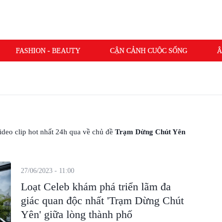
FASHION - BEAUTY
CẬN CẢNH CUỘC SỐNG
Â
HIÊN
 video clip hot nhất 24h qua về chủ đề
Trạm Dừng Chút Yên
27/06/2023 - 11:00
Loạt Celeb khám phá triển lãm đa
giác quan độc nhất 'Trạm Dừng Chút
Yên' giữa lòng thành phố