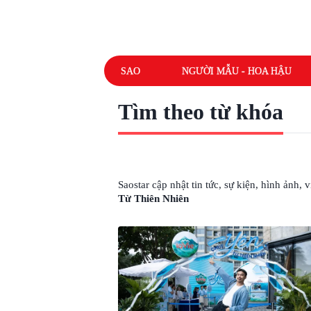
SAO
NGƯỜI MẪU - HOA HẬU
Tìm theo từ khóa
# TRẠM DỪNG CHÚT YÊN TỪ THIÊN N
Saostar cập nhật tin tức, sự kiện, hình ảnh,
Từ Thiên Nhiên