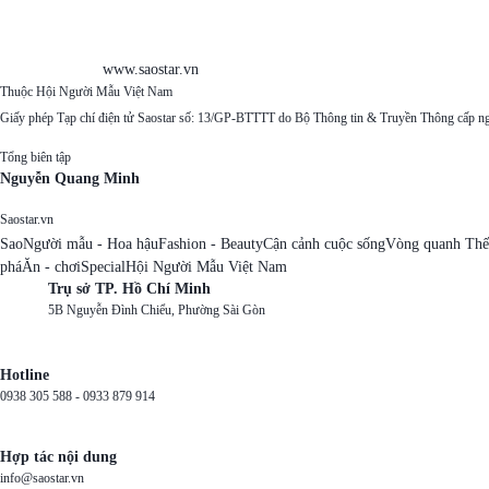
www.saostar.vn
Thuộc Hội Người Mẫu Việt Nam
Giấy phép Tạp chí điện tử Saostar số: 13/GP-BTTTT do Bộ Thông tin & Truyền Thông cấp n
Tổng biên tập
Nguyễn Quang Minh
Saostar.vn
Sao
Người mẫu - Hoa hậu
Fashion - Beauty
Cận cảnh cuộc sống
Vòng quanh Thế
phá
Ăn - chơi
Special
Hội Người Mẫu Việt Nam
Trụ sở TP. Hồ Chí Minh
5B Nguyễn Đình Chiểu, Phường Sài Gòn
Hotline
0938 305 588 -
0933 879 914
Hợp tác nội dung
info@saostar.vn