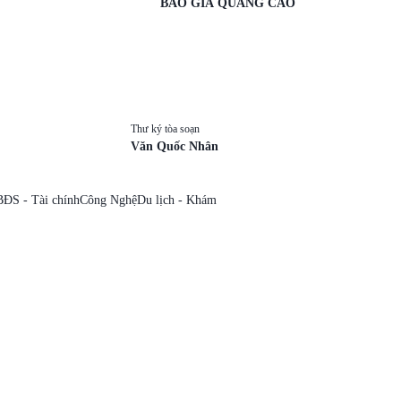
BÁO GIÁ QUẢNG CÁO
Thư ký tòa soạn
Văn Quốc Nhân
BĐS - Tài chính
Công Nghệ
Du lịch - Khám