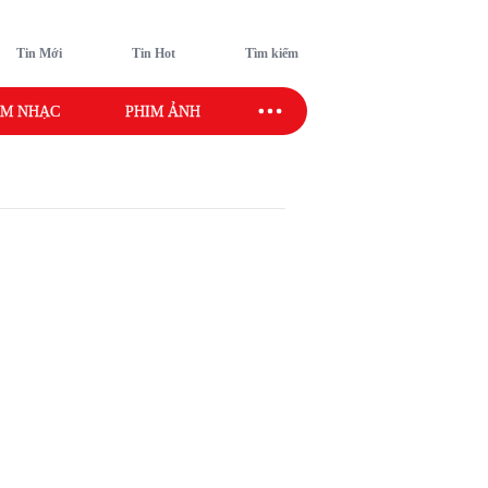
Tin Mới
Tin Hot
Tìm kiếm
M NHẠC
PHIM ẢNH
SAO SPORT