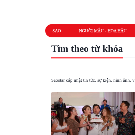
SAO
NGƯỜI MẪU - HOA HẬU
Tìm theo từ khóa
# TRÁI TIM VIỆT MỸ
Saostar cập nhật tin tức, sự kiện, hình ảnh,