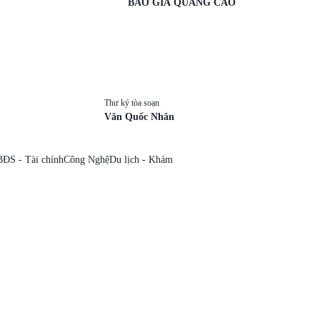
BÁO GIÁ QUẢNG CÁO
Thư ký tòa soạn
Văn Quốc Nhân
BĐS - Tài chính
Công Nghệ
Du lịch - Khám