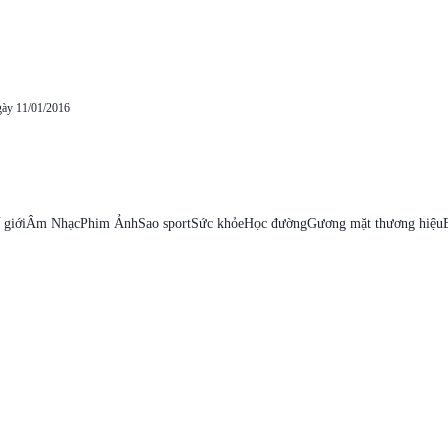
gày 11/01/2016
 giới
Âm Nhạc
Phim Ảnh
Sao sport
Sức khỏe
Học đường
Gương mặt thương hiệu