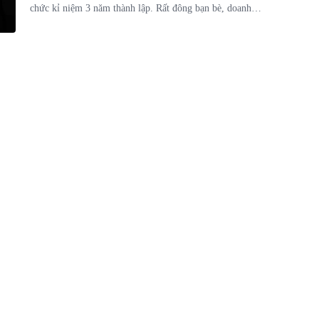
chức kỉ niệm 3 năm thành lập. Rất đông bạn bè, doanh
nhân, nghệ sĩ như: Bằng Kiều, Trizie Phương Trinh,
Phương Loan, Nguyễn Hồng Nhung, vợ chồng nhạc sĩ Lê
Quang, ca sĩ Cam Thơ, MC Đức Tiến… đã đến chức mừng
sự kiện này.