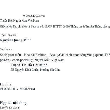
www.saostar.vn
Thuộc Hội Người Mẫu Việt Nam
Giấy phép Tạp chí điện tử Saostar số: 13/GP-BTTTT do Bộ Thông tin & Truyền Thông cấp n
Tổng biên tập
Nguyễn Quang Minh
Saostar.vn
Sao
Người mẫu - Hoa hậu
Fashion - Beauty
Cận cảnh cuộc sống
Vòng quanh Thế
phá
Ăn - chơi
Special
Hội Người Mẫu Việt Nam
Trụ sở TP. Hồ Chí Minh
5B Nguyễn Đình Chiểu, Phường Sài Gòn
Hotline
0938 305 588 -
0933 879 914
Hợp tác nội dung
info@saostar.vn