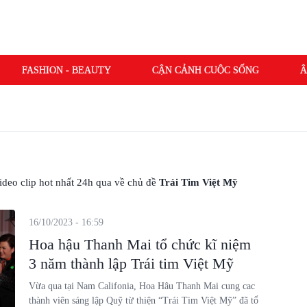
FASHION - BEAUTY
CẬN CẢNH CUỘC SỐNG
Â
 video clip hot nhất 24h qua về chủ đề
Trái Tim Việt Mỹ
16/10/2023 - 16:59
Hoa hậu Thanh Mai tổ chức kĩ niệm
3 năm thành lập Trái tim Việt Mỹ
Vừa qua tại Nam Califonia, Hoa Hâu Thanh Mai cung cac
thành viên sáng lập Quỹ từ thiện “Trái Tim Việt Mỹ” đã tổ