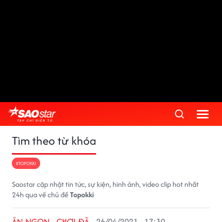
Tìm theo từ khóa
#TOPOKKI
Saostar cập nhật tin tức, sự kiện, hình ảnh, video clip hot nhất
24h qua về chủ đề
Topokki
ĂN NGON - CHƠI ĐÃ
26/04/2021 - 17:30