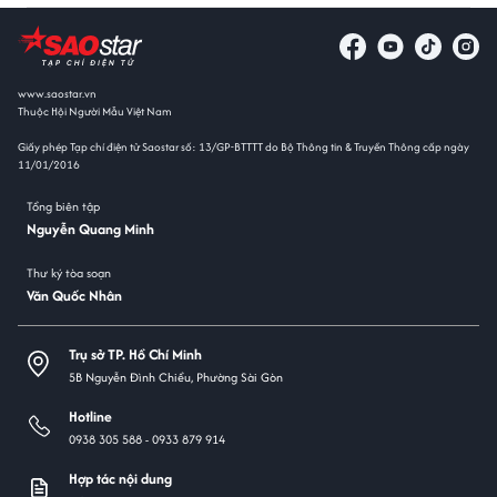
www.saostar.vn
Thuộc Hội Người Mẫu Việt Nam
Giấy phép Tạp chí điện tử Saostar số: 13/GP-BTTTT do Bộ Thông tin & Truyền Thông cấp ngày
11/01/2016
Tổng biên tập
Nguyễn Quang Minh
Thư ký tòa soạn
Văn Quốc Nhân
Trụ sở TP. Hồ Chí Minh
5B Nguyễn Đình Chiểu, Phường Sài Gòn
Hotline
0938 305 588 -
0933 879 914
Hợp tác nội dung