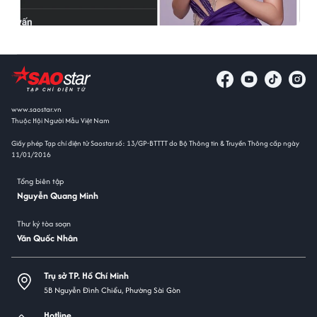
www.saostar.vn
Thuộc Hội Người Mẫu Việt Nam
Giấy phép Tạp chí điện tử Saostar số: 13/GP-BTTTT do Bộ Thông tin & Truyền Thông cấp ngày
11/01/2016
Tổng biên tập
Nguyễn Quang Minh
Thư ký tòa soạn
Văn Quốc Nhân
Trụ sở TP. Hồ Chí Minh
5B Nguyễn Đình Chiểu, Phường Sài Gòn
Hotline