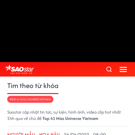
Tìm theo từ khóa
#TOP 41 MISS UNIVERSE VIETNAM
Saostar cập nhật tin tức, sự kiện, hình ảnh, video clip hot nhất
24h qua về chủ đề
Top 41 Miss Universe Vietnam
NGƯỜI MẪU - HOA HẬU
26/06/2022 - 08:00