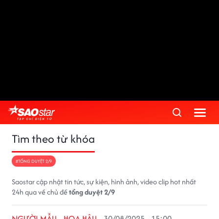
Tìm theo từ khóa
#TỔNG DUYỆT 2/9
Saostar cập nhật tin tức, sự kiện, hình ảnh, video clip hot nhất
24h qua về chủ đề
tổng duyệt 2/9
NGƯỜI MẪU - HOA HẬU
30/08/2025 - 15:00