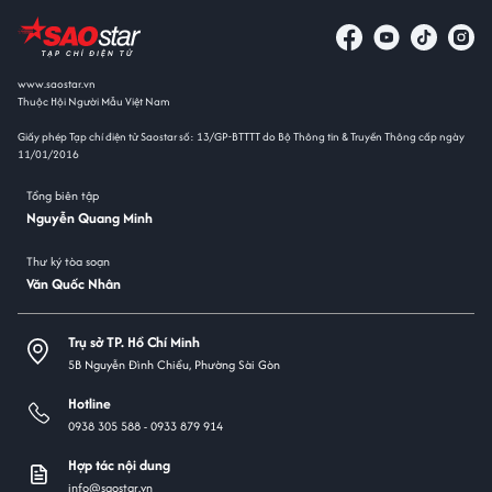
www.saostar.vn
Thuộc Hội Người Mẫu Việt Nam
Giấy phép Tạp chí điện tử Saostar số: 13/GP-BTTTT do Bộ Thông tin & Truyền Thông cấp ngày
11/01/2016
Tổng biên tập
Nguyễn Quang Minh
Thư ký tòa soạn
Văn Quốc Nhân
Trụ sở TP. Hồ Chí Minh
5B Nguyễn Đình Chiểu, Phường Sài Gòn
Hotline
0938 305 588 -
0933 879 914
Hợp tác nội dung
info@saostar.vn