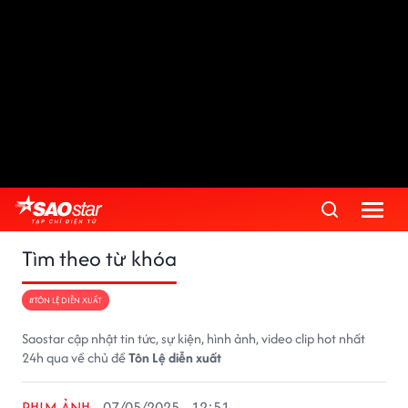
Tìm theo từ khóa
#TÔN LỆ DIỄN XUẤT
Saostar cập nhật tin tức, sự kiện, hình ảnh, video clip hot nhất
24h qua về chủ đề
Tôn Lệ diễn xuất
PHIM ẢNH
07/05/2025 - 12:51