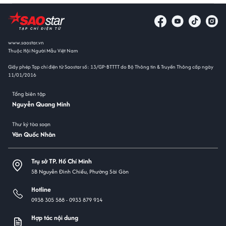
www.saostar.vn
Thuộc Hội Người Mẫu Việt Nam
Giấy phép Tạp chí điện tử Saostar số: 13/GP-BTTTT do Bộ Thông tin & Truyền Thông cấp ngày
11/01/2016
Tổng biên tập
Nguyễn Quang Minh
Thư ký tòa soạn
Văn Quốc Nhân
Trụ sở TP. Hồ Chí Minh
5B Nguyễn Đình Chiểu, Phường Sài Gòn
Hotline
0938 305 588 -
0933 879 914
Hợp tác nội dung