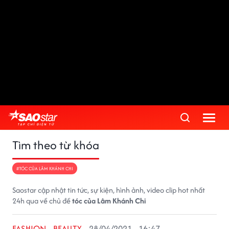
Tìm theo từ khóa
#TÓC CỦA LÂM KHÁNH CHI
Saostar cập nhật tin tức, sự kiện, hình ảnh, video clip hot nhất
24h qua về chủ đề
tóc của Lâm Khánh Chi
FASHION - BEAUTY
28/04/2021 - 16:47