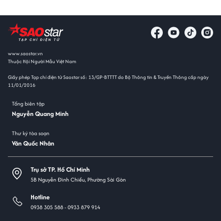
www.saostar.vn
Thuộc Hội Người Mẫu Việt Nam
Giấy phép Tạp chí điện tử Saostar số: 13/GP-BTTTT do Bộ Thông tin & Truyền Thông cấp ngày
11/01/2016
Tổng biên tập
Nguyễn Quang Minh
Thư ký tòa soạn
Văn Quốc Nhân
Trụ sở TP. Hồ Chí Minh
5B Nguyễn Đình Chiểu, Phường Sài Gòn
Hotline
0938 305 588 -
0933 879 914