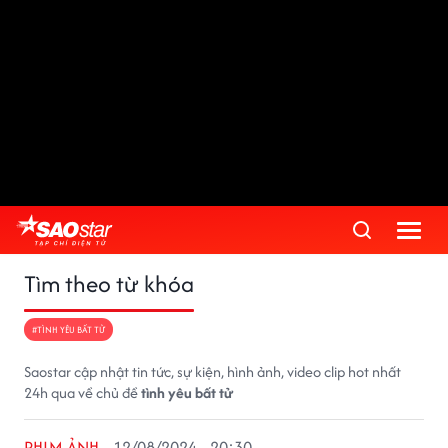
Tìm theo từ khóa
#TÌNH YÊU BẤT TỬ
Saostar cập nhật tin tức, sự kiện, hình ảnh, video clip hot nhất
24h qua về chủ đề
tình yêu bất tử
PHIM ẢNH
12/08/2024 - 20:30