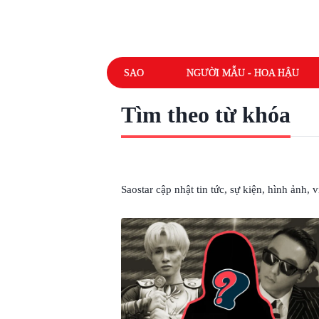
SAO
NGƯỜI MẪU - HOA HẬU
Tìm theo từ khóa
# TÌM HÀNH TINH KHÁC
Saostar cập nhật tin tức, sự kiện, hình ảnh,