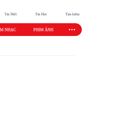
Tin Mới
Tin Hot
Tìm kiếm
M NHẠC
PHIM ẢNH
SAO SPORT