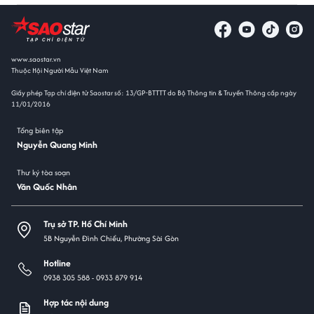
www.saostar.vn
Thuộc Hội Người Mẫu Việt Nam
Giấy phép Tạp chí điện tử Saostar số: 13/GP-BTTTT do Bộ Thông tin & Truyền Thông cấp ngày
11/01/2016
Tổng biên tập
Nguyễn Quang Minh
Thư ký tòa soạn
Văn Quốc Nhân
Trụ sở TP. Hồ Chí Minh
5B Nguyễn Đình Chiểu, Phường Sài Gòn
Hotline
0938 305 588 -
0933 879 914
Hợp tác nội dung