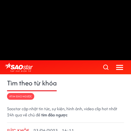
Tìm theo từ khóa
#TIM ĐẢO NGƯỢC
Saostar cập nhật tin tức, sự kiện, hình ảnh, video clip hot nhất
24h qua về chủ đề
tim đảo ngược
SỨC KHỎE
23/06/2023 - 16:11