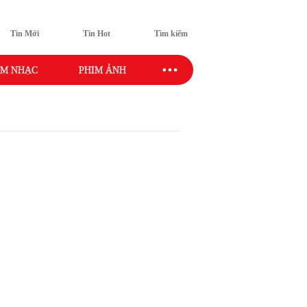
Tin Mới
Tin Hot
Tìm kiếm
M NHẠC
PHIM ẢNH
SAO SPORT