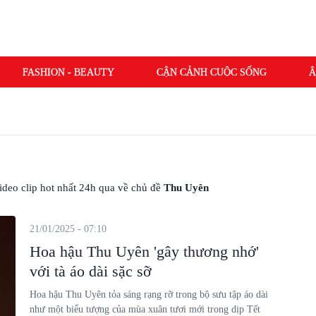
FASHION - BEAUTY
CẬN CẢNH CUỘC SỐNG
Â
 video clip hot nhất 24h qua về chủ đề
Thu Uyên
21/01/2025 - 07:10
Hoa hậu Thu Uyên 'gây thương nhớ'
với tà áo dài sặc sỡ
Hoa hậu Thu Uyên tỏa sáng rạng rỡ trong bộ sưu tập áo dài
như một biểu tượng của mùa xuân tươi mới trong dịp Tết