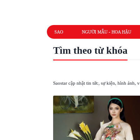
SAO
NGƯỜI MẪU - HOA HẬU
Tìm theo từ khóa
# THU UYÊN
Saostar cập nhật tin tức, sự kiện, hình ảnh,