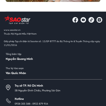
www.saostar.vn
Thuộc Hội Người Mẫu Việt Nam
Giấy phép Tạp chí điện tử Saostar số: 13/GP-BTTTT do Bộ Thông tin & Truyền Thông cấp ngày
11/01/2016
Tổng biên tập
Nguyễn Quang Minh
Thư ký tòa soạn
Văn Quốc Nhân
Trụ sở TP. Hồ Chí Minh
5B Nguyễn Đình Chiểu, Phường Sài Gòn
Hotline
0938 305 588 -
0933 879 914