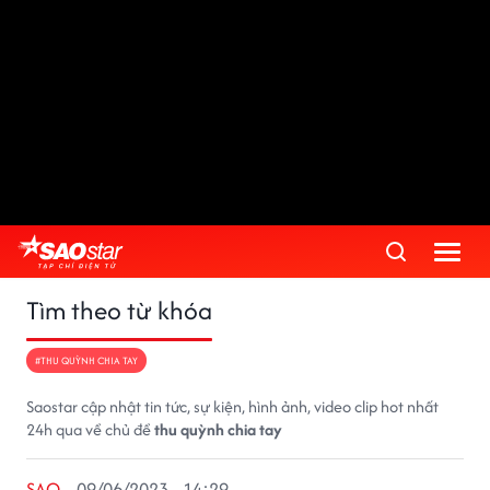
Tìm theo từ khóa
#THU QUỲNH CHIA TAY
Saostar cập nhật tin tức, sự kiện, hình ảnh, video clip hot nhất
24h qua về chủ đề
thu quỳnh chia tay
SAO
09/06/2023 - 14:29