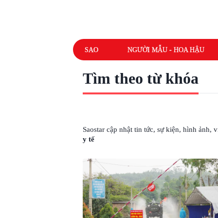
SAO
NGƯỜI MẪU - HOA HẬU
Tìm theo từ khóa
# THÔNG BÁO KHẨN CỦA BỘ Y TẾ
Saostar cập nhật tin tức, sự kiện, hình ảnh,
y tế