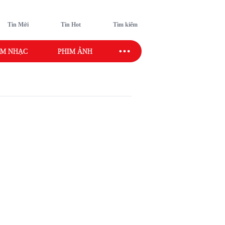
Tin Mới
Tin Hot
Tìm kiếm
M NHẠC
PHIM ẢNH
SAO SPORT