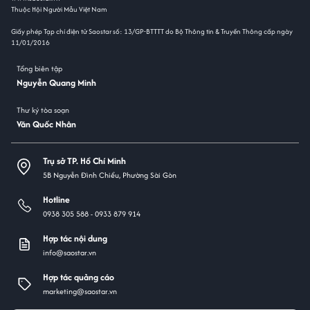
Thuộc Hội Người Mẫu Việt Nam
Giấy phép Tạp chí điện tử Saostar số: 13/GP-BTTTT do Bộ Thông tin & Truyền Thông cấp ngày
11/01/2016
Tổng biên tập
Nguyễn Quang Minh
Thư ký tòa soạn
Văn Quốc Nhân
Trụ sở TP. Hồ Chí Minh
5B Nguyễn Đình Chiểu, Phường Sài Gòn
Hotline
0938 305 588 -
0933 879 914
Hợp tác nội dung
info@saostar.vn
Hợp tác quảng cáo
marketing@saostar.vn