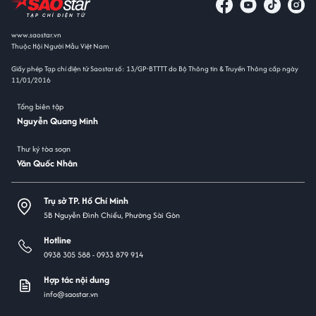
www.saostar.vn
Thuộc Hội Người Mẫu Việt Nam
Giấy phép Tạp chí điện tử Saostar số: 13/GP-BTTTT do Bộ Thông tin & Truyền Thông cấp ngày
11/01/2016
Tổng biên tập
Nguyễn Quang Minh
Thư ký tòa soạn
Văn Quốc Nhân
Trụ sở TP. Hồ Chí Minh
5B Nguyễn Đình Chiểu, Phường Sài Gòn
Hotline
0938 305 588 -
0933 879 914
Hợp tác nội dung
info@saostar.vn