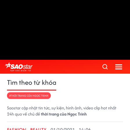
Tìm theo từ khóa
#THỜI TRANG CỦA NGỌC TRINH
Saostar cập nhật tin tức, sự kiện, hình ảnh, video clip hot nhất
24h qua về chủ đề
thời trang của Ngọc Trinh
FASHION - BEAUTY
01/10/2021 - 14:06