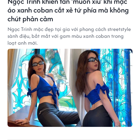
Ngọc Trinh khiến fan 'muốn xỉu' khi mặc
áo xanh coban cắt xẻ tứ phía mà không
chút phản cảm
Ngọc Trinh mặc đẹp tại gia với phong cách streetstyle
sành điệu, bắt mắt với gam màu xanh coban trong
loạt anh mới.