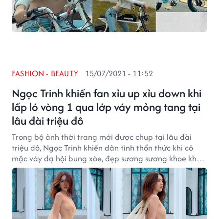
FASHION - BEAUTY
15/07/2021 - 11:52
Ngọc Trinh khiến fan xỉu up xỉu down khi
lấp ló vòng 1 qua lớp váy mỏng tang tại
lâu đài triệu đô
Trong bộ ảnh thời trang mới được chụp tại lâu đài
triệu đô, Ngọc Trinh khiến dân tình thổn thức khi cô
mặc váy dạ hội bung xòe, đẹp sương sương khoe khéo
điểm vàng hút mắt.