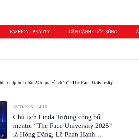
FASHION - BEAUTY
CẬN CẢNH CUỘC SỐNG
Â
 video clip hot nhất 24h qua về chủ đề
The Face University
18/09/2025 - 14:16
Chủ tịch Linda Trương công bố
mentor “The Face University 2025”
là Hồng Đăng, Lê Phan Hạnh