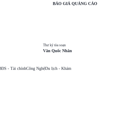
BÁO GIÁ QUẢNG CÁO
Thư ký tòa soạn
Văn Quốc Nhân
BĐS - Tài chính
Công Nghệ
Du lịch - Khám