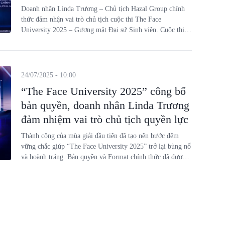
Nguyên, Lý Kim Thảo
Doanh nhân Linda Trương – Chủ tịch Hazal Group chính
thức đảm nhận vai trò chủ tịch cuộc thi The Face
University 2025 – Gương mặt Đại sứ Sinh viên. Cuộc thi
hứa hẹn tiếp tục là sân chơi chuyên nghiệp, được đầu tư bài
bản, mang đến cơ hội tỏa sáng, chinh phục thử thách và thể
hiện bản lĩnh, sắc đẹp cho sinh viên cả nước.
24/07/2025 - 10:00
“The Face University 2025” công bố
bản quyền, doanh nhân Linda Trương
đảm nhiệm vai trò chủ tịch quyền lực
Thành công của mùa giải đầu tiên đã tạo nên bước đệm
vững chắc giúp “The Face University 2025” trở lại bùng nổ
và hoành tráng. Bản quyền và Format chính thức đã được
công bố, nữ doanh nhân tài sắc, bản lĩnh của Hazal Group -
Linda Trương tiếp tục đảm nhiệm vị trí Chủ tịch cuộc thi.