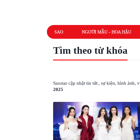
SAO
NGƯỜI MẪU - HOA HẬU
Tìm theo từ khóa
# THE FACE UNIVERSITY 2025
Saostar cập nhật tin tức, sự kiện, hình ảnh,
2025