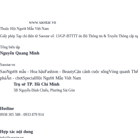
www.saostar.vn
Thuộc Hội Người Mẫu Việt Nam
Giấy phép Tạp chí điện tử Saostar số: 13/GP-BTTTT do Bộ Thông tin & Truyền Thông cấp n
Tổng biên tập
Nguyễn Quang Minh
Saostar.vn
Sao
Người mẫu - Hoa hậu
Fashion - Beauty
Cận cảnh cuộc sống
Vòng quanh Thế
phá
Ăn - chơi
Special
Hội Người Mẫu Việt Nam
Trụ sở TP. Hồ Chí Minh
5B Nguyễn Đình Chiểu, Phường Sài Gòn
Hotline
0938 305 588 -
0933 879 914
Hợp tác nội dung
info@saostar.vn