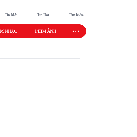
Tin Mới
Tin Hot
Tìm kiếm
M NHẠC
PHIM ẢNH
SAO SPORT