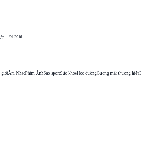
gày 11/01/2016
 giới
Âm Nhạc
Phim Ảnh
Sao sport
Sức khỏe
Học đường
Gương mặt thương hiệu