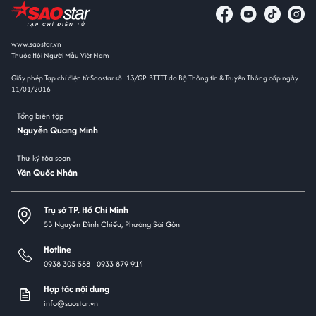
www.saostar.vn
Thuộc Hội Người Mẫu Việt Nam
Giấy phép Tạp chí điện tử Saostar số: 13/GP-BTTTT do Bộ Thông tin & Truyền Thông cấp ngày
11/01/2016
Tổng biên tập
Nguyễn Quang Minh
Thư ký tòa soạn
Văn Quốc Nhân
Trụ sở TP. Hồ Chí Minh
5B Nguyễn Đình Chiểu, Phường Sài Gòn
Hotline
0938 305 588 -
0933 879 914
Hợp tác nội dung
info@saostar.vn