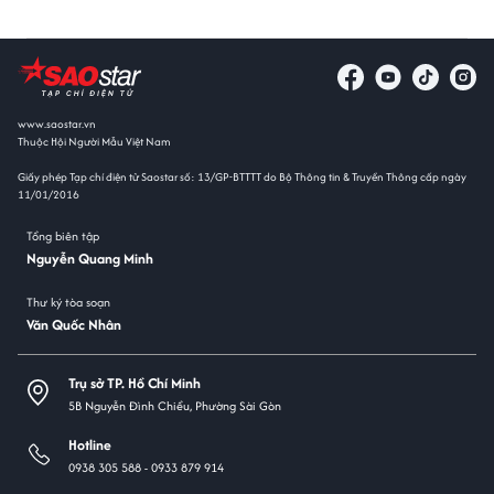
www.saostar.vn
Thuộc Hội Người Mẫu Việt Nam
Giấy phép Tạp chí điện tử Saostar số: 13/GP-BTTTT do Bộ Thông tin & Truyền Thông cấp ngày
11/01/2016
Tổng biên tập
Nguyễn Quang Minh
Thư ký tòa soạn
Văn Quốc Nhân
Trụ sở TP. Hồ Chí Minh
5B Nguyễn Đình Chiểu, Phường Sài Gòn
Hotline
0938 305 588 -
0933 879 914