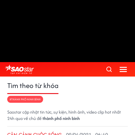
Tìm theo từ khóa
#THÀNH PHỐ NINH BÌNH
Saostar cập nhật tin tức, sự kiện, hình ảnh, video clip hot nhất
24h qua về chủ đề
thành phố ninh bình
CẬN CẢNH CUỘC SỐNG
09/04/2021 - 06:40