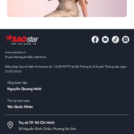
www.saostar.vn
Thuộc Hội Người Mẫu Việt Nam
Giấy phép Tạp chí điện tử Saostar số: 13/GP-BTTTT do Bộ Thông tin & Truyền Thông cấp ngày
11/01/2016
Tổng biên tập
Nguyễn Quang Minh
Thư ký tòa soạn
Văn Quốc Nhân
Trụ sở TP. Hồ Chí Minh
5B Nguyễn Đình Chiểu, Phường Sài Gòn