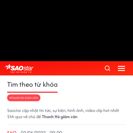
Tìm theo từ khóa
#THANH HÀ GIẢM CÂN
Saostar cập nhật tin tức, sự kiện, hình ảnh, video clip hot nhất
24h qua về chủ đề
Thanh Hà giảm cân
SAO
02/06/2022 - 09:00