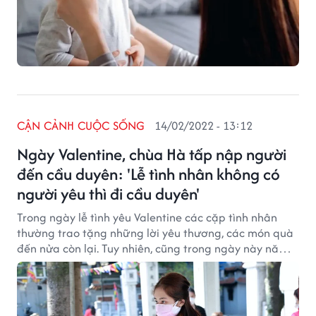
CẬN CẢNH CUỘC SỐNG
14/02/2022 - 13:12
Ngày Valentine, chùa Hà tấp nập người
đến cầu duyên: 'Lễ tình nhân không có
người yêu thì đi cầu duyên'
Trong ngày lễ tình yêu Valentine các cặp tình nhân
thường trao tặng những lời yêu thương, các món quà
đến nửa còn lại. Tuy nhiên, cũng trong ngày này năm
nay, không ít các bạn trẻ đã đến chùa Hà, một địa
điểm nổi tiếng tại Hà Nội để cầu duyên, cầu may mắn
dịp đầu năm.