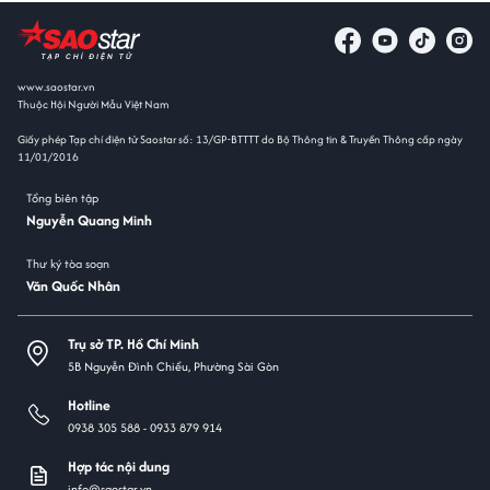
www.saostar.vn
Thuộc Hội Người Mẫu Việt Nam
Giấy phép Tạp chí điện tử Saostar số: 13/GP-BTTTT do Bộ Thông tin & Truyền Thông cấp ngày
11/01/2016
Tổng biên tập
Nguyễn Quang Minh
Thư ký tòa soạn
Văn Quốc Nhân
Trụ sở TP. Hồ Chí Minh
5B Nguyễn Đình Chiểu, Phường Sài Gòn
Hotline
0938 305 588 -
0933 879 914
Hợp tác nội dung
info@saostar.vn