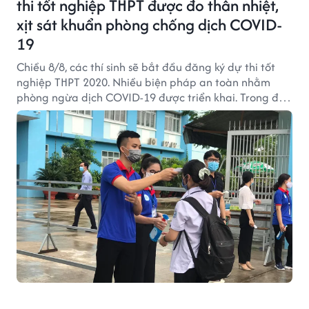
thi tốt nghiệp THPT được đo thân nhiệt,
xịt sát khuẩn phòng chống dịch COVID-
19
Chiều 8/8, các thí sinh sẽ bắt đầu đăng ký dự thi tốt
nghiệp THPT 2020. Nhiều biện pháp an toàn nhằm
phòng ngừa dịch COVID-19 được triển khai. Trong đó
đa số các "sĩ tử" đến tham dự buổi nhận giấy báo dự
thi và nghe phổ biến quy chế thi đều trang bị khẩu
trang.