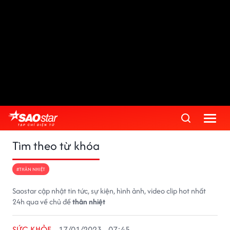
Tìm theo từ khóa
#THÂN NHIỆT
Saostar cập nhật tin tức, sự kiện, hình ảnh, video clip hot nhất
24h qua về chủ đề
thân nhiệt
SỨC KHỎE
17/01/2023 - 07:45