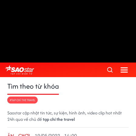
Tìm theo từ khóa
#TẠP CHÍ THE TRAVEL
Saostar cập nhật tin tức, sự kiện, hình ảnh, video clip hot nhất
24h qua về chủ đề
tạp chí the travel
ĂN - CHƠI
19/05/2022 - 14:00