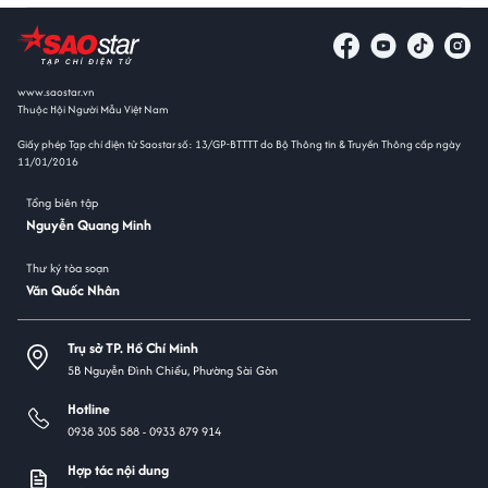
www.saostar.vn
Thuộc Hội Người Mẫu Việt Nam
Giấy phép Tạp chí điện tử Saostar số: 13/GP-BTTTT do Bộ Thông tin & Truyền Thông cấp ngày
11/01/2016
Tổng biên tập
Nguyễn Quang Minh
Thư ký tòa soạn
Văn Quốc Nhân
Trụ sở TP. Hồ Chí Minh
5B Nguyễn Đình Chiểu, Phường Sài Gòn
Hotline
0938 305 588 -
0933 879 914
Hợp tác nội dung