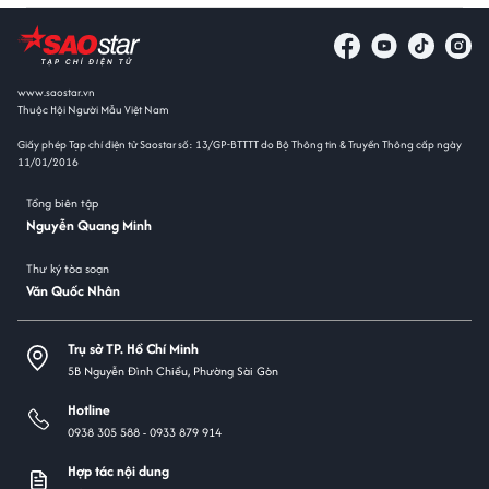
www.saostar.vn
Thuộc Hội Người Mẫu Việt Nam
Giấy phép Tạp chí điện tử Saostar số: 13/GP-BTTTT do Bộ Thông tin & Truyền Thông cấp ngày
11/01/2016
Tổng biên tập
Nguyễn Quang Minh
Thư ký tòa soạn
Văn Quốc Nhân
Trụ sở TP. Hồ Chí Minh
5B Nguyễn Đình Chiểu, Phường Sài Gòn
Hotline
0938 305 588 -
0933 879 914
Hợp tác nội dung