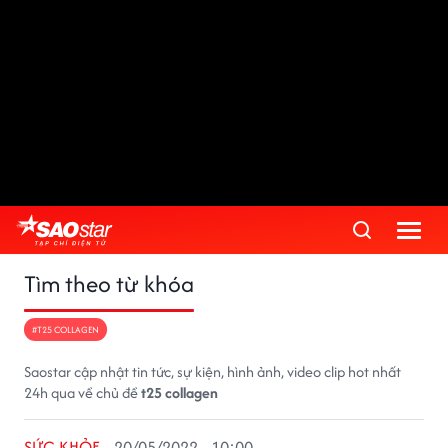
Tìm theo từ khóa
#T25 COLLAGEN
Saostar cập nhật tin tức, sự kiện, hình ảnh, video clip hot nhất
24h qua về chủ đề
t25 collagen
SỨC KHỎE
20/05/2022 - 10:00