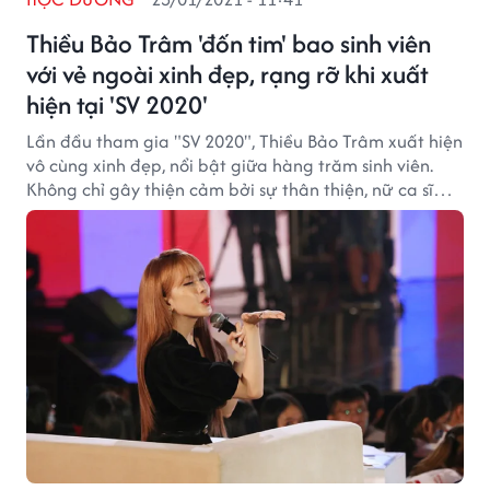
Thiều Bảo Trâm 'đốn tim' bao sinh viên
với vẻ ngoài xinh đẹp, rạng rỡ khi xuất
hiện tại 'SV 2020'
Lần đầu tham gia "SV 2020", Thiều Bảo Trâm xuất hiện
vô cùng xinh đẹp, nổi bật giữa hàng trăm sinh viên.
Không chỉ gây thiện cảm bởi sự thân thiện, nữ ca sĩ
còn khiến bao người "đốn tim" với vẻ ngoài xinh đẹp,
rạng rỡ.