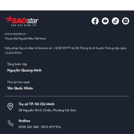
www.saostar.vn
Thuộc Hội Người Mẫu Việt Nam
Giấy phép Tạp chí điện tử Saostar số: 13/GP-BTTTT do Bộ Thông tin & Truyền Thông cấp ngày
11/01/2016
Tổng biên tập
Nguyễn Quang Minh
Thư ký tòa soạn
Văn Quốc Nhân
Trụ sở TP. Hồ Chí Minh
5B Nguyễn Đình Chiểu, Phường Sài Gòn
Hotline
0938 305 588 -
0933 879 914