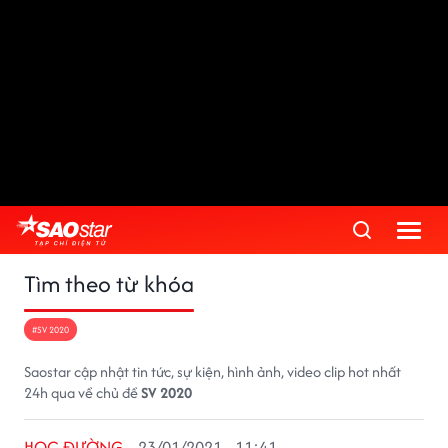
Tìm theo từ khóa
#SV 2020
Saostar cập nhật tin tức, sự kiện, hình ảnh, video clip hot nhất
24h qua về chủ đề
SV 2020
HỌC ĐƯỜNG
23/01/2021 - 11:41