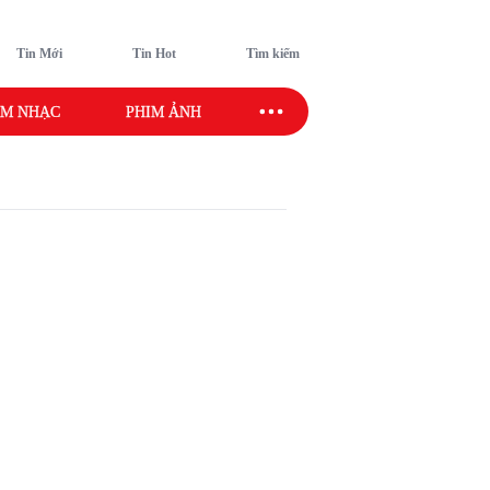
Tin Mới
Tin Hot
Tìm kiếm
M NHẠC
PHIM ẢNH
SAO SPORT