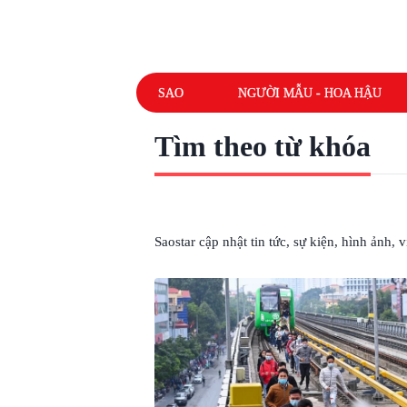
SAO
NGƯỜI MẪU - HOA HẬU
Tìm theo từ khóa
# SỰ CỐ DỪNG TÀU
Saostar cập nhật tin tức, sự kiện, hình ảnh,