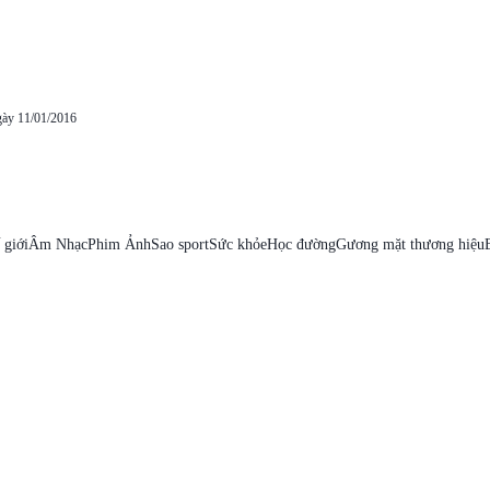
gày 11/01/2016
 giới
Âm Nhạc
Phim Ảnh
Sao sport
Sức khỏe
Học đường
Gương mặt thương hiệu