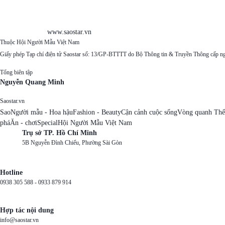
www.saostar.vn
Thuộc Hội Người Mẫu Việt Nam
Giấy phép Tạp chí điện tử Saostar số: 13/GP-BTTTT do Bộ Thông tin & Truyền Thông cấp n
Tổng biên tập
Nguyễn Quang Minh
Saostar.vn
Sao
Người mẫu - Hoa hậu
Fashion - Beauty
Cận cảnh cuộc sống
Vòng quanh Thế
phá
Ăn - chơi
Special
Hội Người Mẫu Việt Nam
Trụ sở TP. Hồ Chí Minh
5B Nguyễn Đình Chiểu, Phường Sài Gòn
Hotline
0938 305 588 -
0933 879 914
Hợp tác nội dung
info@saostar.vn