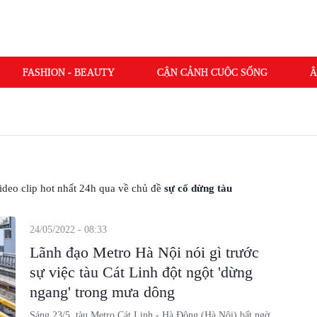
FASHION - BEAUTY
CẬN CẢNH CUỘC SỐNG
Â
 video clip hot nhất 24h qua về chủ đề
sự cố dừng tàu
24/05/2022 - 08:33
Lãnh đạo Metro Hà Nội nói gì trước
sự việc tàu Cát Linh đột ngột 'dừng
ngang' trong mưa dông
Sáng 23/5, tàu Metro Cát Linh - Hà Đông (Hà Nội) bất ngờ