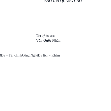
BÁO GIÁ QUẢNG CÁO
Thư ký tòa soạn
Văn Quốc Nhân
BĐS - Tài chính
Công Nghệ
Du lịch - Khám