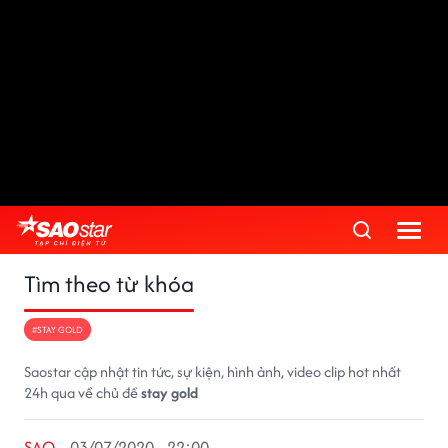
Tìm theo từ khóa
#STAY GOLD
Saostar cập nhật tin tức, sự kiện, hình ảnh, video clip hot nhất
24h qua về chủ đề
stay gold
SAO
03/07/2020 - 22:00