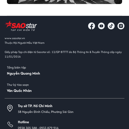
www.saostar.vn
Thuộc Hội Người Mẫu Việt Nam
Giấy phép Tạp chí điện tử Saostar số: 13/GP-BTTTT do Bộ Thông tin & Truyền Thông cấp ngày
11/01/2016
Tổng biên tập
Nguyễn Quang Minh
Thư ký tòa soạn
Văn Quốc Nhân
Trụ sở TP. Hồ Chí Minh
5B Nguyễn Đình Chiểu, Phường Sài Gòn
Hotline
0938 305 588 -
0933 879 914