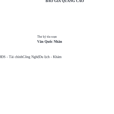
BÁO GIÁ QUẢNG CÁO
Thư ký tòa soạn
Văn Quốc Nhân
BĐS - Tài chính
Công Nghệ
Du lịch - Khám