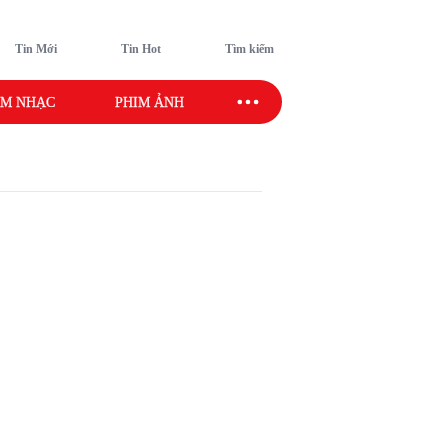
Tin Mới
Tin Hot
Tìm kiếm
M NHẠC
PHIM ẢNH
SAO SPORT