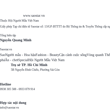
www.saostar.vn
Thuộc Hội Người Mẫu Việt Nam
Giấy phép Tạp chí điện tử Saostar số: 13/GP-BTTTT do Bộ Thông tin & Truyền Thông cấp n
Tổng biên tập
Nguyễn Quang Minh
Saostar.vn
Sao
Người mẫu - Hoa hậu
Fashion - Beauty
Cận cảnh cuộc sống
Vòng quanh Thế
phá
Ăn - chơi
Special
Hội Người Mẫu Việt Nam
Trụ sở TP. Hồ Chí Minh
5B Nguyễn Đình Chiểu, Phường Sài Gòn
Hotline
0938 305 588 -
0933 879 914
Hợp tác nội dung
info@saostar.vn