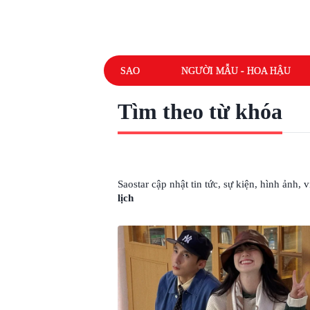
SAO
NGƯỜI MẪU - HOA HẬU
Tìm theo từ khóa
# SƠN TÙNG HẢI TÚ ĐI DU LỊCH
Saostar cập nhật tin tức, sự kiện, hình ảnh,
lịch