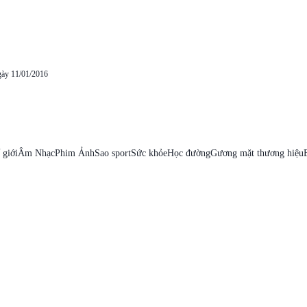
gày 11/01/2016
 giới
Âm Nhạc
Phim Ảnh
Sao sport
Sức khỏe
Học đường
Gương mặt thương hiệu