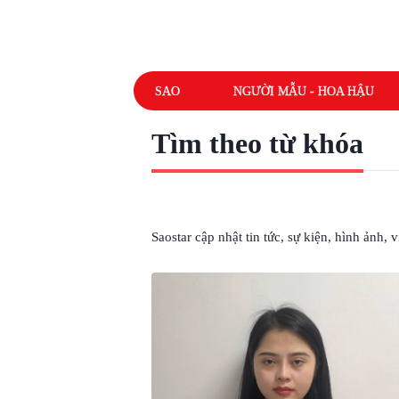
SAO
NGƯỜI MẪU - HOA HẬU
Tìm theo từ khóa
# SỐ TANG VẬT
Saostar cập nhật tin tức, sự kiện, hình ảnh,