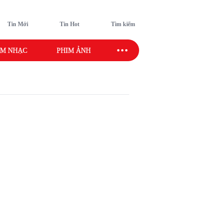
Tin Mới
Tin Hot
Tìm kiếm
M NHẠC
PHIM ẢNH
SAO SPORT