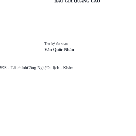
BÁO GIÁ QUẢNG CÁO
Thư ký tòa soạn
Văn Quốc Nhân
BĐS - Tài chính
Công Nghệ
Du lịch - Khám