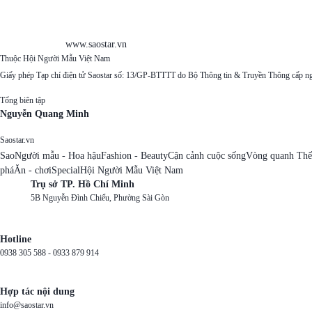
www.saostar.vn
Thuộc Hội Người Mẫu Việt Nam
Giấy phép Tạp chí điện tử Saostar số: 13/GP-BTTTT do Bộ Thông tin & Truyền Thông cấp n
Tổng biên tập
Nguyễn Quang Minh
Saostar.vn
Sao
Người mẫu - Hoa hậu
Fashion - Beauty
Cận cảnh cuộc sống
Vòng quanh Thế
phá
Ăn - chơi
Special
Hội Người Mẫu Việt Nam
Trụ sở TP. Hồ Chí Minh
5B Nguyễn Đình Chiểu, Phường Sài Gòn
Hotline
0938 305 588 -
0933 879 914
Hợp tác nội dung
info@saostar.vn