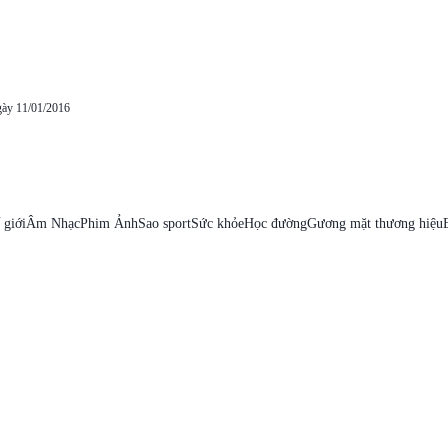
gày 11/01/2016
 giới
Âm Nhạc
Phim Ảnh
Sao sport
Sức khỏe
Học đường
Gương mặt thương hiệu