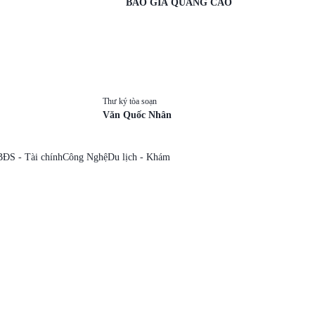
BÁO GIÁ QUẢNG CÁO
Thư ký tòa soạn
Văn Quốc Nhân
BĐS - Tài chính
Công Nghệ
Du lịch - Khám