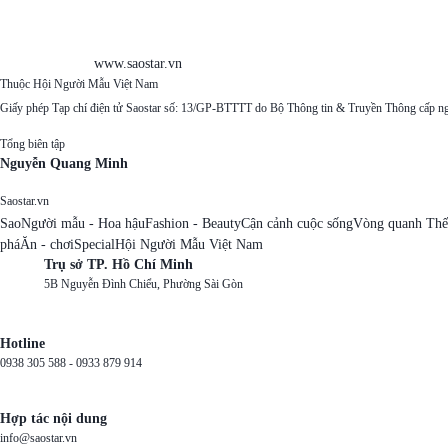
www.saostar.vn
Thuộc Hội Người Mẫu Việt Nam
Giấy phép Tạp chí điện tử Saostar số: 13/GP-BTTTT do Bộ Thông tin & Truyền Thông cấp n
Tổng biên tập
Nguyễn Quang Minh
Saostar.vn
Sao
Người mẫu - Hoa hậu
Fashion - Beauty
Cận cảnh cuộc sống
Vòng quanh Thế
phá
Ăn - chơi
Special
Hội Người Mẫu Việt Nam
Trụ sở TP. Hồ Chí Minh
5B Nguyễn Đình Chiểu, Phường Sài Gòn
Hotline
0938 305 588 -
0933 879 914
Hợp tác nội dung
info@saostar.vn