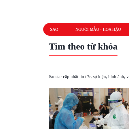
SAO
NGƯỜI MẪU - HOA HẬU
Tìm theo từ khóa
# SƠ BỘ
Saostar cập nhật tin tức, sự kiện, hình ảnh,