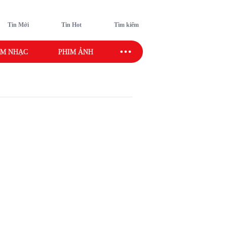
Tin Mới
Tin Hot
Tìm kiếm
M NHẠC
PHIM ẢNH
SAO SPORT