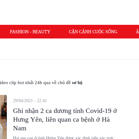
FASHION - BEAUTY
CẬN CẢNH CUỘC SỐNG
Â
 video clip hot nhất 24h qua về chủ đề
sơ bộ
29/04/2021 - 22:41
Ghi nhận 2 ca dương tính Covid-19 ở
Hưng Yên, liên quan ca bệnh ở Hà
Nam
Hai mẹ con ở tỉnh Hưng Yên được xác định tiếp xúc trực