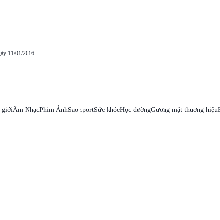
gày 11/01/2016
 giới
Âm Nhạc
Phim Ảnh
Sao sport
Sức khỏe
Học đường
Gương mặt thương hiệu