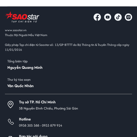
www.saostar.vn
Thuộc Hội Người Mẫu Việt Nam
Giấy phép Tạp chí điện tử Saostar số: 13/GP-BTTTT do Bộ Thông tin & Truyền Thông cấp ngày
11/01/2016
Tổng biên tập
Nguyễn Quang Minh
Thư ký tòa soạn
Văn Quốc Nhân
Trụ sở TP. Hồ Chí Minh
5B Nguyễn Đình Chiểu, Phường Sài Gòn
Hotline
0938 305 588 -
0933 879 914
Hợp tác nội dung