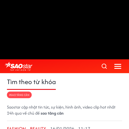
Tìm theo từ khóa
#SAO TĂNG CÂN
Saostar cập nhật tin tức, sự kiện, hình ảnh, video clip hot nhất
24h qua về chủ đề
sao tăng cân
FASHION - BEAUTY
16/01/2026 - 11:17