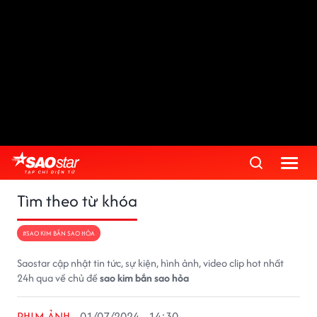
Tìm theo từ khóa
#SAO KIM BẮN SAO HỎA
Saostar cập nhật tin tức, sự kiện, hình ảnh, video clip hot nhất
24h qua về chủ đề
sao kim bắn sao hỏa
PHIM ẢNH
01/07/2024 - 14:30