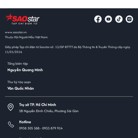
www.saostar.vn
Thuộc Hội Người Mẫu Việt Nam
Giấy phép Tạp chí điện tử Saostar số: 13/GP-BTTTT do Bộ Thông tin & Truyền Thông cấp ngày
11/01/2016
Tổng biên tập
Nguyễn Quang Minh
Thư ký tòa soạn
Văn Quốc Nhân
Trụ sở TP. Hồ Chí Minh
5B Nguyễn Đình Chiểu, Phường Sài Gòn
Hotline
0938 305 588 -
0933 879 914